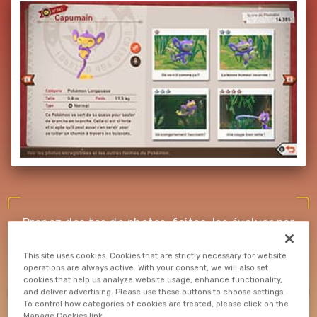
Prenez des tas de photos, faites-les évaluer par
le Professeur Miroir, puis gardez les meilleurs
clichés pour constituer votre Photodex
This site uses cookies. Cookies that are strictly necessary for website
operations are always active. With your consent, we will also set
Pokémon !
cookies that help us analyze website usage, enhance functionality,
and deliver advertising. Please use these buttons to choose settings.
To control how categories of cookies are treated, please click on the
Manage Cookies link.